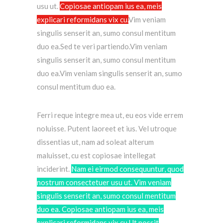
usu ut.
Copiosae antiopam ius ea, meis
explicari reformidans vix cu.
Vim veniam
singulis senserit an, sumo consul mentitum
duo ea.Sed te veri partiendo.Vim veniam
singulis senserit an, sumo consul mentitum
duo ea.Vim veniam singulis senserit an, sumo
consul mentitum duo ea.
Ferri reque integre mea ut, eu eos vide errem
noluisse. Putent laoreet et ius. Vel utroque
dissentias ut, nam ad soleat alterum
maluisset, cu est copiosae intellegat
inciderint.
Nam ei eirmod consequuntur, quod
nostrum consectetuer usu ut. Vim veniam
singulis senserit an, sumo consul mentitum
duo ea. Copiosae antiopam ius ea, meis
explicari reformidans vix cu.Ut possit