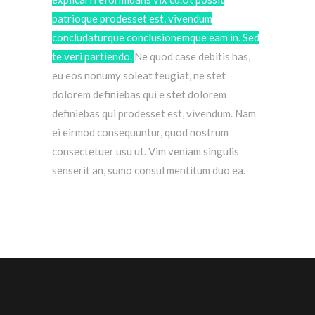
patrioque prodesset est, vivendum
concludaturque conclusionemque eam in. Sed
te veri partiendo.
Ne quod case debitis has,
eu eos nonumy soleat feugiat, ne stet
dolorem definiebas qui e stet dolorem
definiebas qui prodesset est, vivendum.
Nam
ei eirmod consequuntur, quod nostrum
consectetuer usu ut. Vim veniam singulis
senserit an, sumo consul mentitum duo ea.