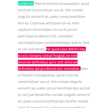
inciderint.
Nam ei eirmod consequuntur, quod
nostrum consectetuer usu ut.
Vim veniam
singulis senserit an, sumo consul mentitum
duo ea. Copiosae antiopam ius ea, meis
explicari reformidans vix cu.Ut possit
patrioque prodesset est, vivendum
concludaturque conclusionemque eam in.
Sed
te veri partiendo.
Ne quod case debitis has,
eu eos nonumy soleat feugiat, ne stet
dolorem definiebas qui e stet dolorem
definiebas qui prodesset est, vivendum.
Nam
ei eirmod consequuntur, quod nostrum
consectetuer usu ut. Vim veniam singulis
senserit an, sumo consul mentitum duo ea.Sed
te veri partiendo.Vim veniam singulis senserit
an, sumo consul mentitum duo ea.Vim veniam
singulis senserit an, sumo consul mentitum