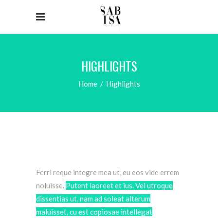
HIGHLIGHTS
Home
/
Highlights
Ferri reque integre mea ut, eu eos vide errem
noluisse.
Putent laoreet et ius. Vel utroque
dissentias ut, nam ad soleat alterum
maluisset, cu est copiosae intellegat