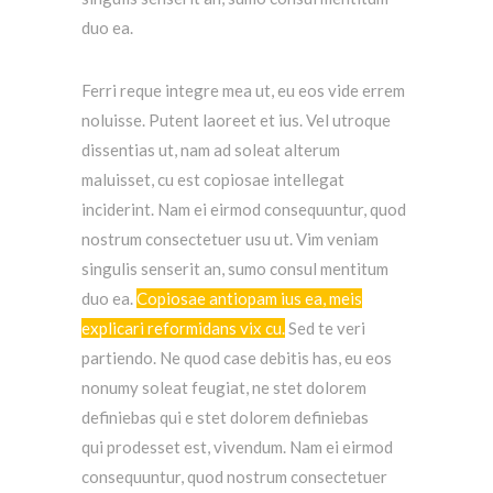
duo ea.
Ferri reque integre mea ut, eu eos vide errem
noluisse. Putent laoreet et ius. Vel utroque
dissentias ut, nam ad soleat alterum
maluisset, cu est copiosae intellegat
inciderint.
Nam ei eirmod consequuntur, quod
nostrum consectetuer usu ut.
Vim veniam
singulis senserit an, sumo consul mentitum
duo ea.
Copiosae antiopam ius ea, meis
explicari reformidans vix cu.
Sed te veri
partiendo. Ne quod case debitis has, eu eos
nonumy soleat feugiat, ne stet dolorem
definiebas qui e stet dolorem definiebas
qui prodesset est, vivendum.
Nam ei eirmod
consequuntur, quod nostrum consectetuer