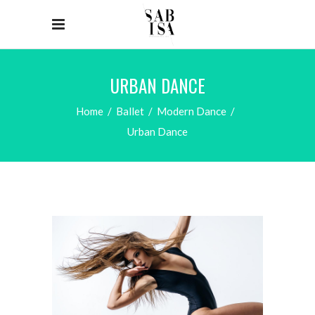
URBAN DANCE
Home
/
Ballet
/
Modern Dance
/
Urban Dance