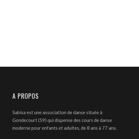
DANCE ACT
Art
Kids Dance
BALLET’S FINEST
Art
Urban Dance
GROUP MOVE
Art
Latino Dance
WANDERLUST
Art
Kids Dance
MOON DANCE
Art
Urban Dance
MODERN BALLET
Art
Latino Dance
FLAMENCO
Art
Urban Dance
GROUP DANCE
Art
Kids Dance
INSPIRATIONAL MOVE
Art
Latino Dance
DANCE ACT
A PROPOS
Sabisa est une association de danse située à
Gondecourt (59) qui dispense des cours de danse
moderne pour enfants et adultes, de 8 ans à 77 ans.