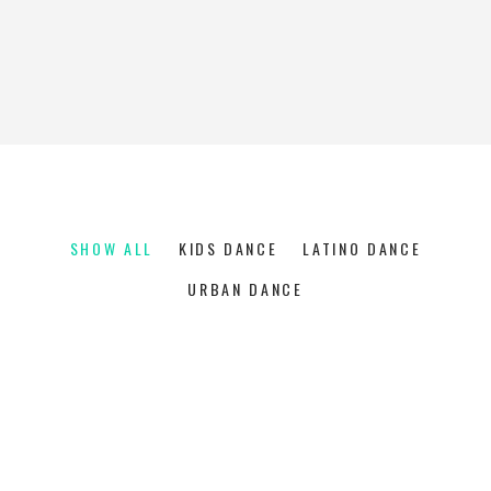
SHOW ALL
KIDS DANCE
LATINO DANCE
URBAN DANCE
Art
Kids Dance
INSPIRATIONAL MOVE
Art
Urban Dance
GROUP DANCE
Art
Latino Dance