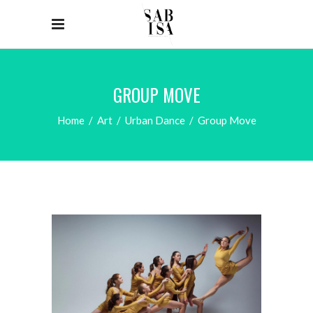
GROUP MOVE
Home
/
Art
/
Urban Dance
/
Group Move