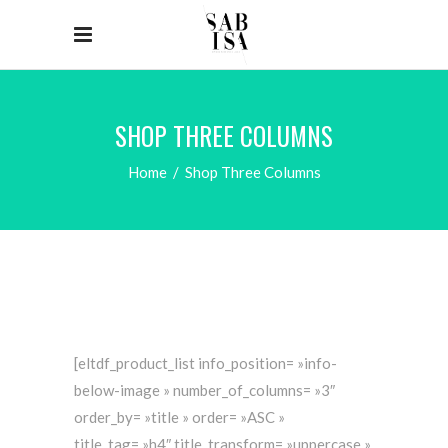
SHOP THREE COLUMNS
Home
/
Shop Three Columns
[eltdf_product_list info_position= »info-
below-image » number_of_columns= »3″
order_by= »title » order= »ASC »
title_tag= »h4″ title_transform= »uppercase »